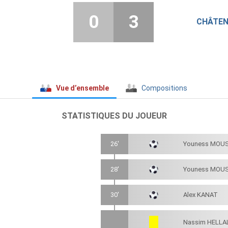
0
3
CHÂTEN
Vue d’ensemble
Compositions
STATISTIQUES DU JOUEUR
26'
Youness MOU
28'
Youness MOU
30'
Alex KANAT
Nassim HELLA