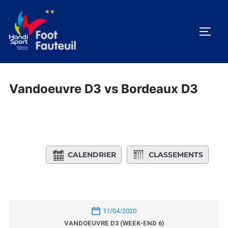
Aller
au
PERM
contenu
Vandoeuvre D3 vs Bordeaux D3
CALENDRIER
CLASSEMENTS
11/04/2020
VANDOEUVRE D3 (WEEK-END 6)