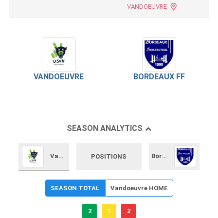
VANDOEUVRE
VANDOEUVRE
BORDEAUX FF
SEASON ANALYTICS
Vandoeuvre
Bordeaux FF
POSITIONS
SEASON TOTAL
Vandoeuvre HOME
2
1
2