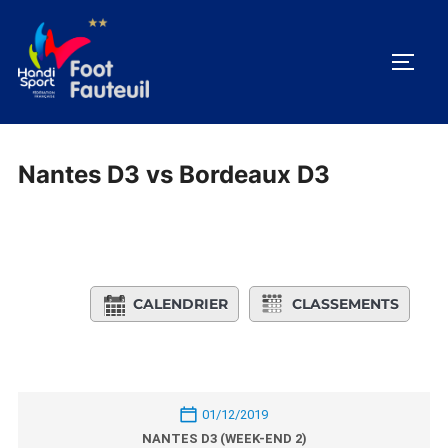
Aller
au
PERM
contenu
Nantes D3 vs Bordeaux D3
CALENDRIER
CLASSEMENTS
01/12/2019
NANTES D3 (WEEK-END 2)