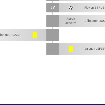
33'
Flavien STRUB
Passe
Sébastien DU
décisive
Florian DUGAST
Valentin LEFE