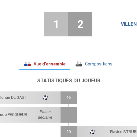
1
2
VILLEN
Vue d’ensemble
Compositions
STATISTIQUES DU JOUEUR
Florian DUGAST
16'
Passe
aude PECQUEUR
décisive
20'
Flavien STRUB