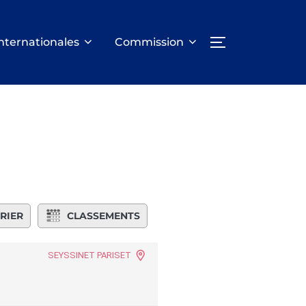
nternationales
Commission
PERMUTER LA
RIER
CLASSEMENTS
SEYSSINET PARISET