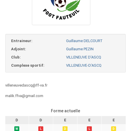
Entraineur:
Guillaume DELCOURT
Adjoint:
Guillaume PEZIN
Club:
VILLENEUVE D'ASCQ
Complexe sportif:
VILLENEUVE-D'ASCQ
villeneuvedascq@ff-va.fr
malik.ffva@gmail.com
Forme actuelle
D
D
E
E
E
W
L
D
L
D