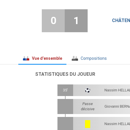
0
1
CHÂTEN
Vue d’ensemble
Compositions
STATISTIQUES DU JOUEUR
35'
Nassim HELLA
Passe
Giovanni BERN
décisive
Nassim HELLA