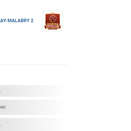
AY-MALABRY 2
L
ABE
L