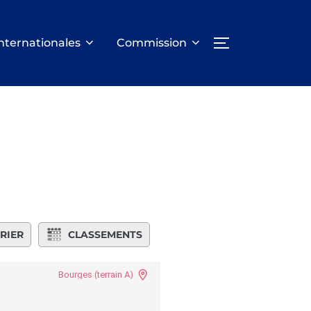
nternationales
Commission
PERMUTER LA
RIER
CLASSEMENTS
Bourges (terrain A)