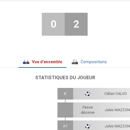
0
2
Vue d’ensemble
Compositions
STATISTIQUES DU JOUEUR
6'
Célian CALVO
Passe
Jules MAZZON
décisive
31'
Jules MAZZON