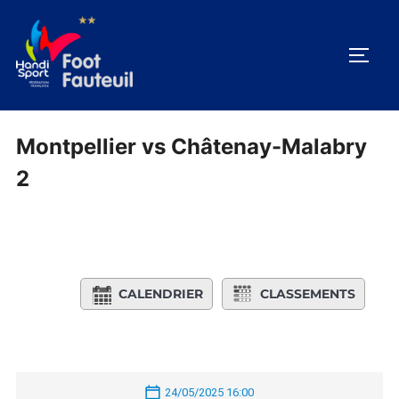
Aller
au
PERM
contenu
Montpellier vs Châtenay-Malabry
2
CALENDRIER
CLASSEMENTS
24/05/2025 16:00