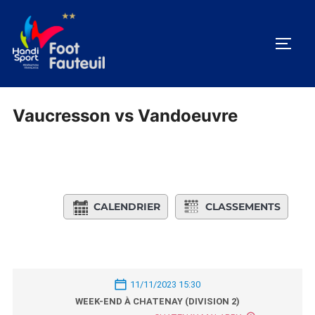
Aller
au
PERM
contenu
Vaucresson vs Vandoeuvre
CALENDRIER
CLASSEMENTS
11/11/2023 15:30
WEEK-END À CHATENAY (DIVISION 2)