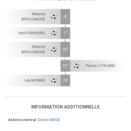
Maxime
4'
BROUSMICHE
Henri RAYMOND
7'
Maxime
25'
BROUSMICHE
27'
Flavien STRUBBE
Léa MONIER
39'
INFORMATION ADDITIONNELLE
Arbitre central
David VERGE