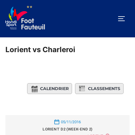
Aller
au
PERM
contenu
Lorient vs Charleroi
CALENDRIER
CLASSEMENTS
05/11/2016
LORIENT D2 (WEEK-END 2)