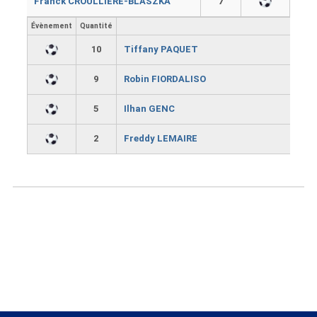
Franck CROULLIERE-BLASZKA
7
Évènement
Quantité
10
Tiffany PAQUET
9
Robin FIORDALISO
5
Ilhan GENC
2
Freddy LEMAIRE