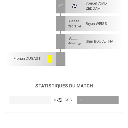
Youcef AYAD
39'
ZEDDAM
Passe
Bryan WEISS
décisive
Passe
Slim BOUCETHA
décisive
Florian DUGAST
STATISTIQUES DU MATCH
0
CSC
1