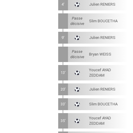
4'
Julien RENIERS
Passe
Slim BOUCETHA
décisive
9'
Julien RENIERS
Passe
Bryan WEISS
décisive
Youcef AYAD
13'
ZEDDAM
20'
Julien RENIERS
33'
Slim BOUCETHA
Youcef AYAD
35'
ZEDDAM