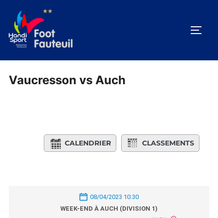
Aller
au
PERM
contenu
Vaucresson vs Auch
CALENDRIER
CLASSEMENTS
08/04/2023 10:30
WEEK-END À AUCH (DIVISION 1)