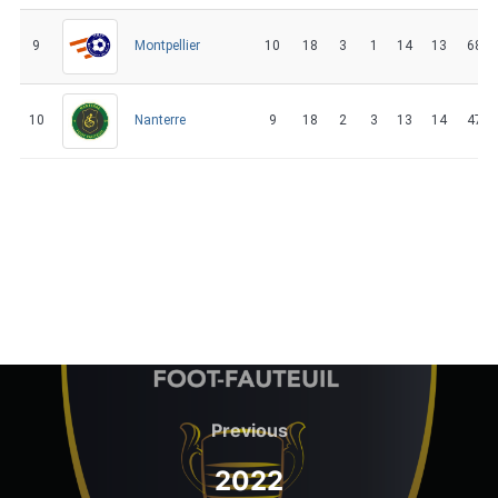
9
10
18
3
1
14
13
68
Montpellier
10
9
18
2
3
13
14
47
Nanterre
Navigation
de
Previous
Previous
l’article
2022