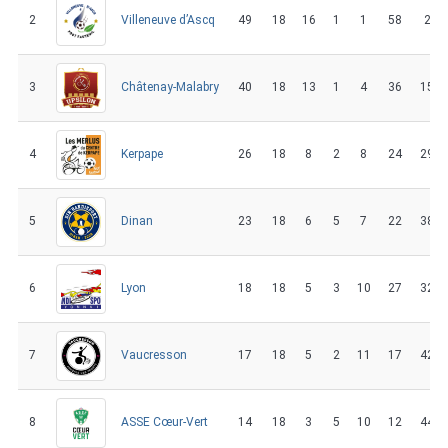
2
49
18
16
1
1
58
2
Villeneuve d’Ascq
3
40
18
13
1
4
36
15
Châtenay-Malabry
4
26
18
8
2
8
24
29
Kerpape
5
23
18
6
5
7
22
38
Dinan
6
18
18
5
3
10
27
32
Lyon
7
17
18
5
2
11
17
42
Vaucresson
8
14
18
3
5
10
12
44
ASSE Cœur-Vert