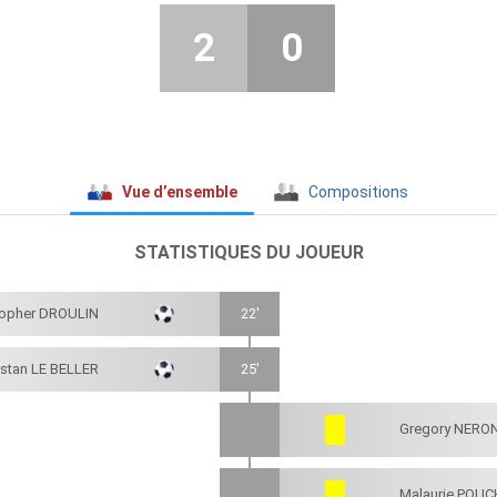
2
0
Vue d’ensemble
Compositions
STATISTIQUES DU JOUEUR
topher DROULIN
22'
istan LE BELLER
25'
Gregory NERO
Malaurie POU