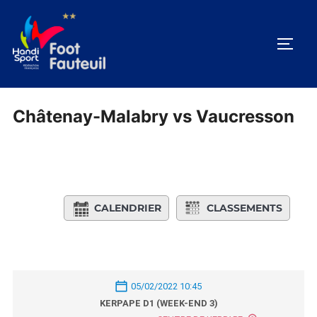
Aller
au
PERM
contenu
Châtenay-Malabry vs Vaucresson
CALENDRIER
CLASSEMENTS
05/02/2022 10:45
KERPAPE D1 (WEEK-END 3)