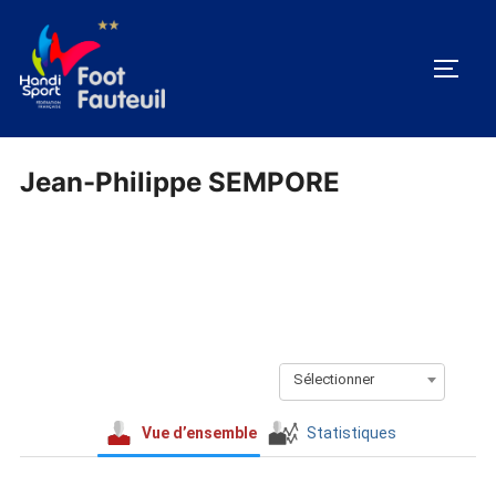
Aller
au
PERM
contenu
Jean-Philippe SEMPORE
Sélectionner
Vue d’ensemble
Statistiques