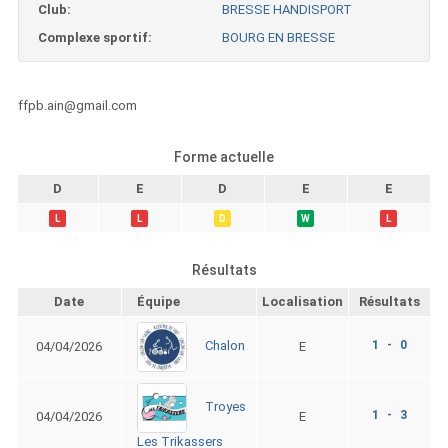
Club:
BRESSE HANDISPORT
Complexe sportif:
BOURG EN BRESSE
ffpb.ain@gmail.com
Forme actuelle
D
E
D
E
E
L
L
D
W
L
Résultats
Date
Équipe
Localisation
Résultats
1 - 0
Chalon
04/04/2026
E
Troyes
1 - 3
04/04/2026
E
Les Trikassers