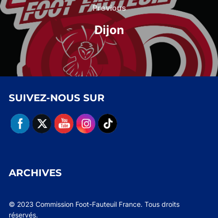
de
Previous
Previous
l’article
Dijon
SUIVEZ-NOUS SUR
ARCHIVES
© 2023 Commission Foot-Fauteuil France. Tous droits
réservés.