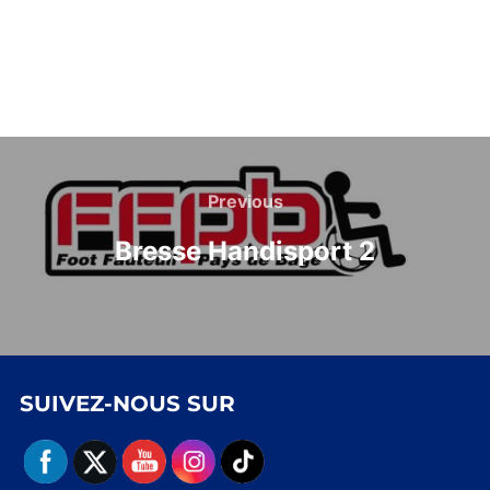
Navigation
de
Previous
Previous
l’article
Bresse Handisport 2
SUIVEZ-NOUS SUR