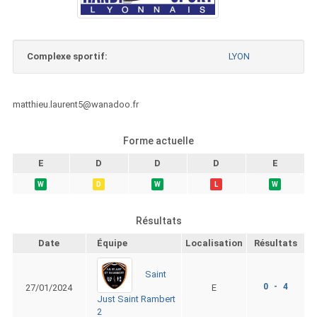
Complexe sportif:
LYON
matthieu.laurent5@wanadoo.fr
Forme actuelle
E
D
D
D
E
W
D
W
L
W
Résultats
Date
Équipe
Localisation
Résultats
Saint
0 - 4
27/01/2024
E
Just Saint Rambert
2