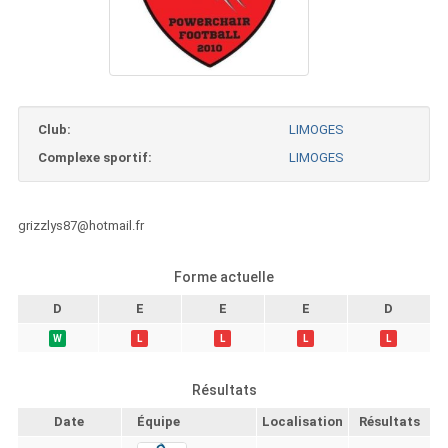
Club:
LIMOGES
Complexe sportif:
LIMOGES
grizzlys87@hotmail.fr
Forme actuelle
D
E
E
E
D
W
L
L
L
L
Résultats
Date
Équipe
Localisation
Résultats