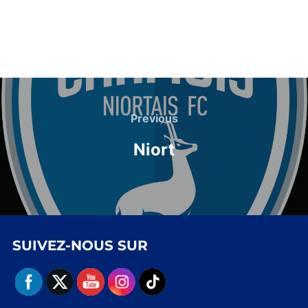
Navigation
de
Previous
Previous
l’article
Niort
SUIVEZ-NOUS SUR