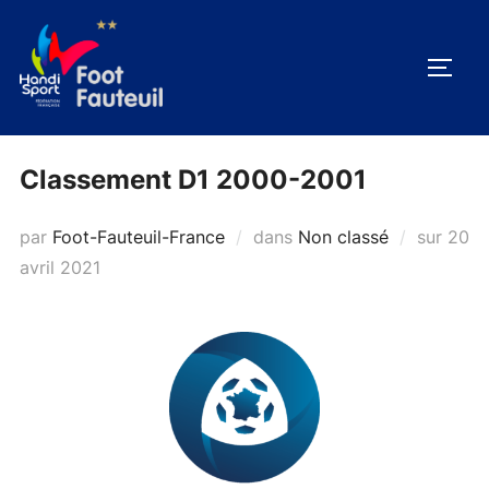
Aller
au
PERM
contenu
Classement D1 2000-2001
Publi
par
Foot-Fauteuil-France
dans
Non classé
sur
20
le
avril 2021