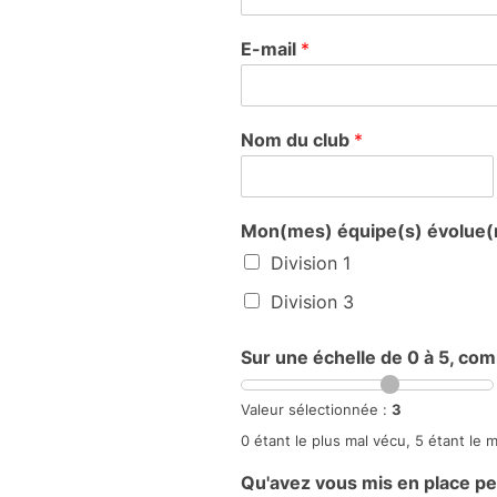
P
r
E-mail
*
é
n
o
m
Nom du club
*
Mon(mes) équipe(s) évolue(n
Division 1
Division 3
Sur une échelle de 0 à 5, com
Valeur sélectionnée :
3
0 étant le plus mal vécu, 5 étant le 
Qu'avez vous mis en place pe