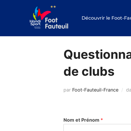
Aller
au
Découvrir le Foot-Fa
contenu
Questionnai
de clubs
par
Foot-Fauteuil-France
d
Nom et Prénom
*