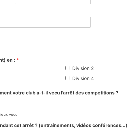
N
o
m
t) en :
*
Division 2
Division 4
ment votre club a-t-il vécu l'arrêt des compétitions ?
mieux vécu
ndant cet arrêt ? (entraînements, vidéos conférences...)