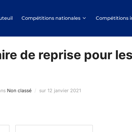
uteuil
Compétitions nationales
Compétitions i
re de reprise pour le
Publié
ans
Non classé
sur
12 janvier 2021
le