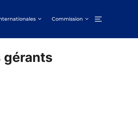
nternationales
Commission
PERMUTER LA
s gérants