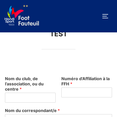
Aller
au
PERM
contenu
TEST
Nom du club, de
Numéro d'Affiliation à la
l’association, ou du
FFH
*
centre
*
Nom du correspondant/e
*