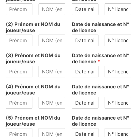
P
N
P
N
r
o
r
o
(2) Prénom et NOM du
Date de naissance et N°
é
m
é
m
joueur/euse
de licence
n
n
o
o
m
m
P
N
P
N
r
o
r
o
(3) Prénom et NOM du
Date de naissance et N°
é
m
é
m
joueur/euse
de licence
*
n
n
o
o
m
m
P
N
P
N
r
o
r
o
(4) Prénom et NOM du
Date de naissance et N°
é
m
é
m
joueur/euse
de licence
n
n
o
o
m
m
P
N
P
N
r
o
r
o
(5) Prénom et NOM du
Date de naissance et N°
é
m
é
m
joueur/euse
de licence
n
n
o
o
m
m