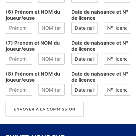
P
N
P
N
r
o
r
o
(6) Prénom et NOM du
Date de naissance et N°
é
m
é
m
joueur/euse
de licence
n
n
o
o
m
m
P
N
P
N
r
o
r
o
(7) Prénom et NOM du
Date de naissance et N°
é
m
é
m
joueur/euse
de licence
n
n
o
o
m
m
P
N
P
N
r
o
r
o
(8) Prénom et NOM du
Date de naissance et N°
é
m
é
m
joueur/euse
de licence
n
n
o
o
m
m
P
N
P
N
r
o
r
o
é
m
é
m
ENVOYER À LA COMMISSION
n
n
o
o
m
m