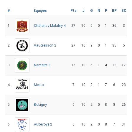
#
Equipes
Pts
J
G
N
P
BP
BC
1
27
10
9
0
1
36
3
Châtenay-Malabry 4
2
27
10
9
0
1
35
5
Vaucresson 2
3
16
10
5
1
4
13
17
Nanterre 3
4
7
10
2
1
7
6
23
Meaux
5
6
10
2
0
8
8
26
Bobigny
6
6
10
2
0
8
7
31
Aubevoye 2