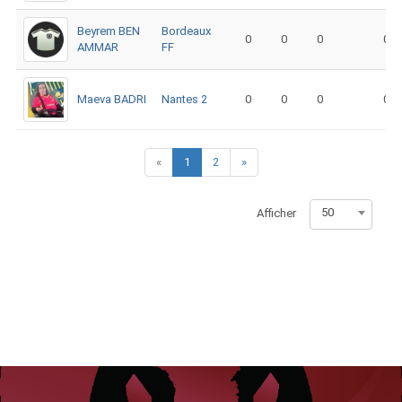
Beyrem BEN
Bordeaux
0
0
0
0
AMMAR
FF
Maeva BADRI
Nantes 2
0
0
0
0
«
1
2
»
50
Afficher
Navigation