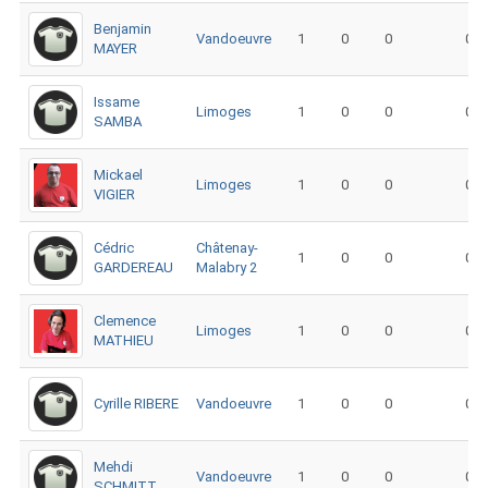
Benjamin
Vandoeuvre
1
0
0
0
MAYER
Issame
Limoges
1
0
0
0
SAMBA
Mickael
Limoges
1
0
0
0
VIGIER
Cédric
Châtenay-
1
0
0
0
GARDEREAU
Malabry 2
Clemence
Limoges
1
0
0
0
MATHIEU
Cyrille RIBERE
Vandoeuvre
1
0
0
0
Mehdi
Vandoeuvre
1
0
0
0
SCHMITT