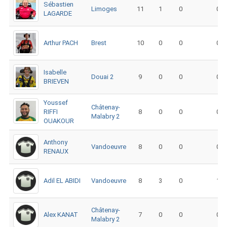
Sébastien
Limoges
11
1
0
0
LAGARDE
Arthur PACH
Brest
10
0
0
0
Isabelle
Douai 2
9
0
0
0
BRIEVEN
Youssef
Châtenay-
RIFFI
8
0
0
0
Malabry 2
OUAKOUR
Anthony
Vandoeuvre
8
0
0
0
RENAUX
Adil EL ABIDI
Vandoeuvre
8
3
0
1
Châtenay-
Alex KANAT
7
0
0
0
Malabry 2