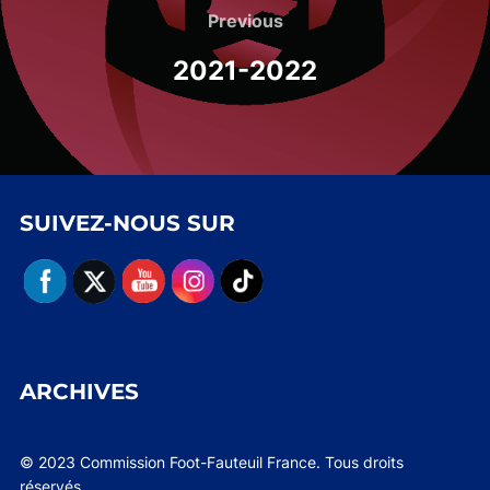
de
Previous
Previous
l’article
2021-2022
SUIVEZ-NOUS SUR
ARCHIVES
© 2023 Commission Foot-Fauteuil France. Tous droits
réservés.