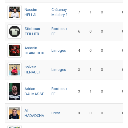
Nassim
Châtenay-
7
1
0
0
HELLAL
Malabry 2
Stiobban
Bordeaux
6
0
0
0
TEILLIER
FF
Antonin
Limoges
4
0
0
0
CLAIRBOUX
Sylvain
Limoges
3
1
0
0
HENAULT
Adrian
Bordeaux
3
1
0
0
DALMASSE
FF
Ali
Brest
3
0
0
0
HADADCHA