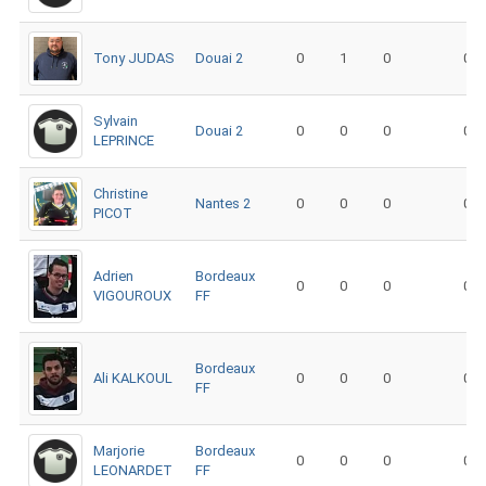
Tony JUDAS
Douai 2
0
1
0
0
Sylvain
Douai 2
0
0
0
0
LEPRINCE
Christine
Nantes 2
0
0
0
0
PICOT
Adrien
Bordeaux
0
0
0
0
VIGOUROUX
FF
Bordeaux
Ali KALKOUL
0
0
0
0
FF
Marjorie
Bordeaux
0
0
0
0
LEONARDET
FF