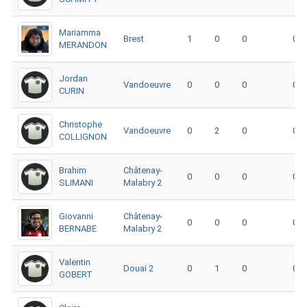
Mariamma
Brest
1
0
0
0
MERANDON
Jordan
Vandoeuvre
0
0
0
0
CURIN
Christophe
Vandoeuvre
0
2
0
0
COLLIGNON
Brahim
Châtenay-
0
0
0
0
SLIMANI
Malabry 2
Giovanni
Châtenay-
0
0
0
0
BERNABE
Malabry 2
Valentin
Douai 2
0
1
0
0
GOBERT