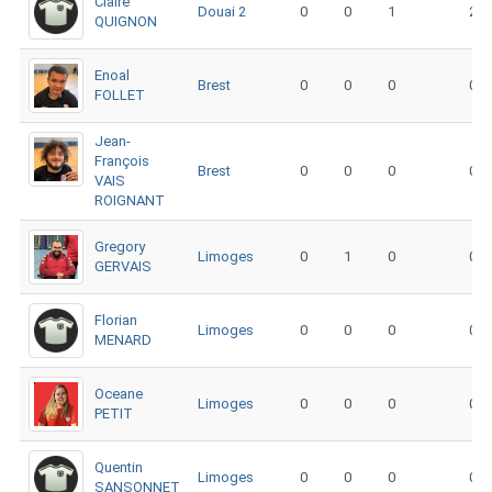
Claire
Douai 2
0
0
1
2
QUIGNON
Enoal
Brest
0
0
0
0
FOLLET
Jean-
François
Brest
0
0
0
0
VAIS
ROIGNANT
Gregory
Limoges
0
1
0
0
GERVAIS
Florian
Limoges
0
0
0
0
MENARD
Oceane
Limoges
0
0
0
0
PETIT
Quentin
Limoges
0
0
0
0
SANSONNET