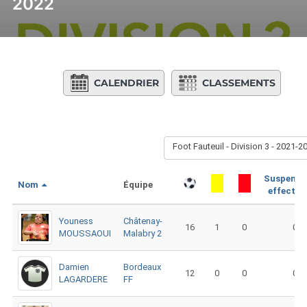
2022
CALENDRIER
CLASSEMENTS
Foot Fauteuil - Division 3 - 2021-2
Suspensio
Nom
Équipe
effectué
Youness
Châtenay-
16
1
0
0
MOUSSAOUI
Malabry 2
Damien
Bordeaux
12
0
0
0
LAGARDERE
FF