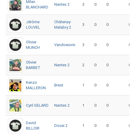
Milan
Nantes 2
3
0
0
0
BLANCHARD
Jérôme
Châtenay-
3
0
0
0
LOUVEL
Malabry 2
Olivier
Vandoeuvre
3
0
0
0
MUNCH
Olivier
Nantes 2
2
0
0
0
BARBET
Kenzo
Brest
1
0
0
0
MALLERON
Cyril GELARD
Nantes 2
1
0
0
0
David
Douai 2
1
0
0
0
BILLOIR