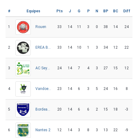
#
Equipes
Pts
J
G
P
N
BP
BC
Diff
1
33
14
11
3
0
38
14
24
Rouen
2
33
14
10
1
3
34
12
22
EREA Berck sur Mer
3
24
14
7
4
3
27
15
12
AC Seyssinet Foot Fauteuil
4
23
14
6
3
5
24
16
8
Vandoeuvre
5
20
14
6
6
2
15
18
-3
Bordeaux FF
6
12
14
3
8
3
13
22
-9
Nantes 2