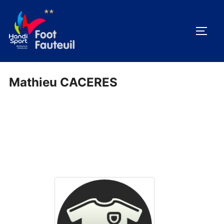
Aller
au
PERM
contenu
Mathieu CACERES