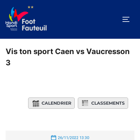
Aller
au
PERM
contenu
Vis ton sport Caen vs Vaucresson
3
CALENDRIER
CLASSEMENTS
26/11/2022 13:30