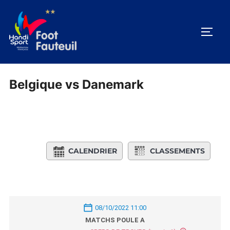
Aller
au
PERM
contenu
Belgique vs Danemark
CALENDRIER
CLASSEMENTS
08/10/2022 11:00
MATCHS POULE A