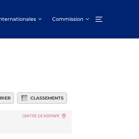
nternationales
Commission
PERMUTER LA
RIER
CLASSEMENTS
CENTRE DE KERPAPE