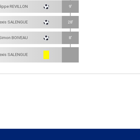
ilippe REVILLON
9'
lexis SALENGUE
28'
Simon BOIVEAU
8'
lexis SALENGUE