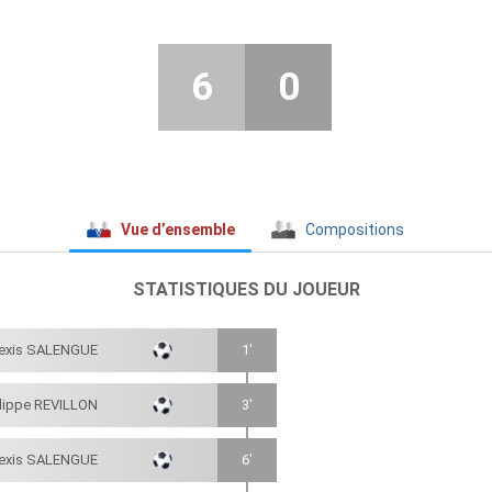
6
0
Vue d’ensemble
Compositions
STATISTIQUES DU JOUEUR
lexis SALENGUE
1'
ilippe REVILLON
3'
lexis SALENGUE
6'