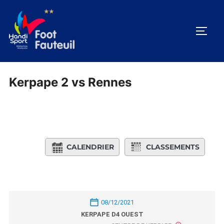
Aller
au
PERM
contenu
Kerpape 2 vs Rennes
CALENDRIER
CLASSEMENTS
08/12/2021
KERPAPE D4 OUEST