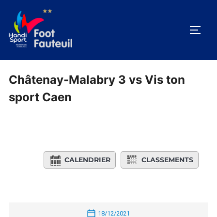
Aller
au
PERM
contenu
Châtenay-Malabry 3 vs Vis ton
sport Caen
CALENDRIER
CLASSEMENTS
18/12/2021