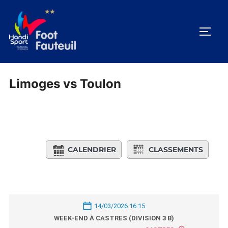
Aller
au
PERM
contenu
Limoges vs Toulon
CALENDRIER
CLASSEMENTS
14/03/2026 16:15
WEEK-END À CASTRES (DIVISION 3 B)