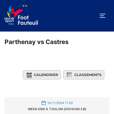
Aller
au
PERM
contenu
Parthenay vs Castres
CALENDRIER
CLASSEMENTS
16/11/2024 11:20
WEEK-END À TOULON (DIVISION 3 B)