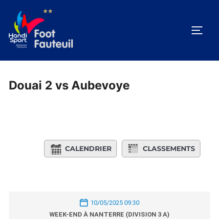
Aller
au
PERM
contenu
Douai 2 vs Aubevoye
CALENDRIER
CLASSEMENTS
10/05/2025 09:30
WEEK-END À NANTERRE (DIVISION 3 A)