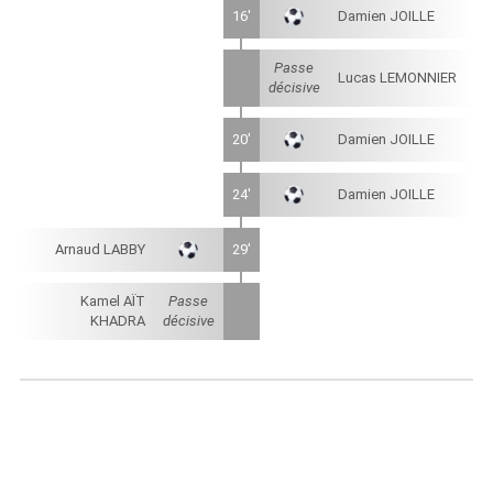
16'
Damien JOILLE
Passe
Lucas LEMONNIER
décisive
20'
Damien JOILLE
24'
Damien JOILLE
Arnaud LABBY
29'
Kamel AÏT
Passe
KHADRA
décisive