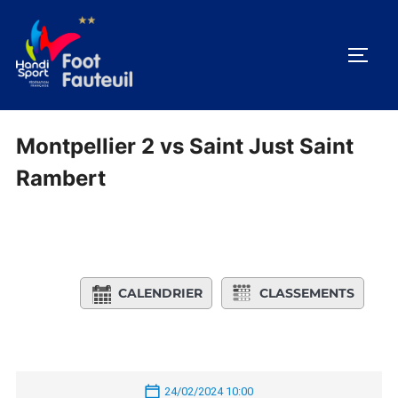
Aller
au
PERM
contenu
Montpellier 2 vs Saint Just Saint
Rambert
CALENDRIER
CLASSEMENTS
24/02/2024 10:00