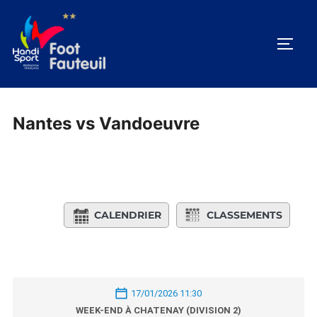
Aller
au
PERM
contenu
Nantes vs Vandoeuvre
CALENDRIER
CLASSEMENTS
17/01/2026 11:30
WEEK-END À CHATENAY (DIVISION 2)