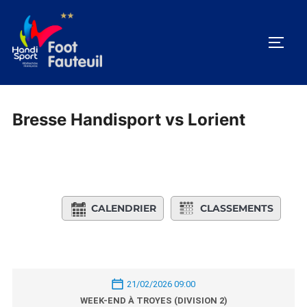
Aller
au
PERM
contenu
Bresse Handisport vs Lorient
CALENDRIER
CLASSEMENTS
21/02/2026 09:00
WEEK-END À TROYES (DIVISION 2)