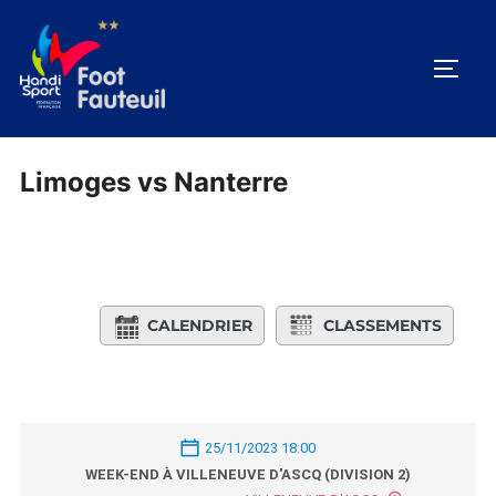
Aller
au
PERM
contenu
Limoges vs Nanterre
CALENDRIER
CLASSEMENTS
25/11/2023 18:00
WEEK-END À VILLENEUVE D'ASCQ (DIVISION 2)