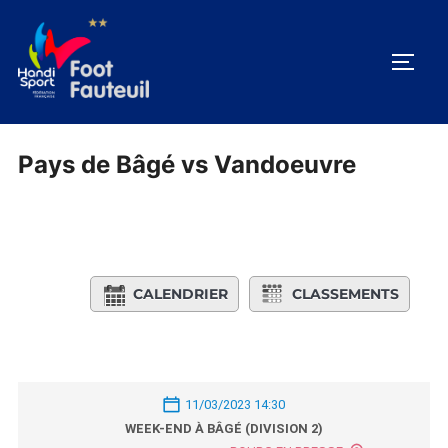
Aller
au
PERM
contenu
Pays de Bâgé vs Vandoeuvre
CALENDRIER
CLASSEMENTS
11/03/2023 14:30
WEEK-END À BÂGÉ (DIVISION 2)