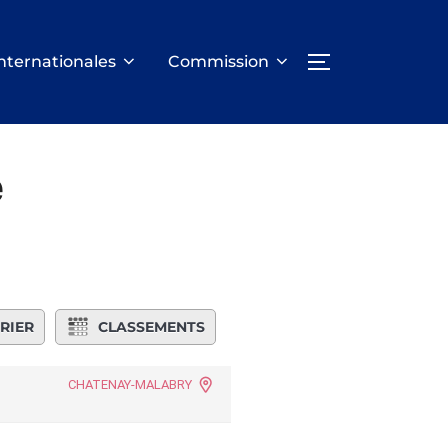
nternationales
Commission
PERMUTER LA
é
RIER
CLASSEMENTS
CHATENAY-MALABRY