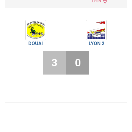
LYON
DOUAI
LYON 2
3
0