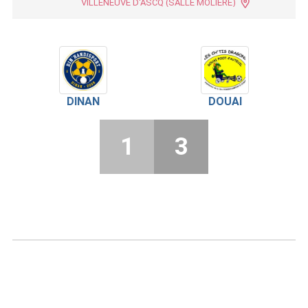
VILLENEUVE D'ASCQ (SALLE MOLIÈRE)
DINAN
DOUAI
1
3