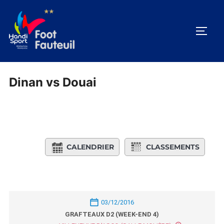
Aller
au
PERM
contenu
Dinan vs Douai
CALENDRIER
CLASSEMENTS
03/12/2016
GRAFTEAUX D2 (WEEK-END 4)