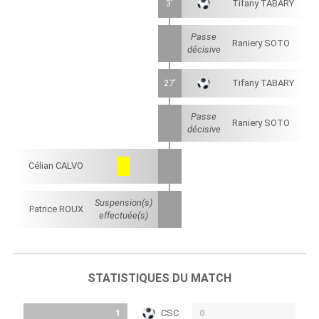
3'
Tifany TABARY
Passe
Raniery SOTO
décisive
27'
Tifany TABARY
Passe
Raniery SOTO
décisive
Célian CALVO
Suspension(s)
Patrice ROUX
effectuée(s)
STATISTIQUES DU MATCH
1
CSC
0