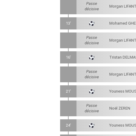
Passe
Morgan LIFAN
décisive
13'
Mohamed GHE
Passe
Morgan LIFAN
décisive
16'
Tristan DELM
Passe
Morgan LIFAN
décisive
21'
Youness MOU
Passe
Noël ZEREN
décisive
24'
Youness MOU