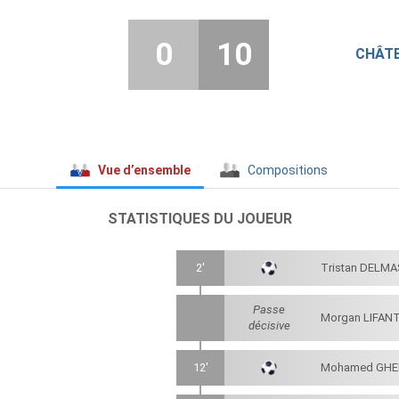
0
10
CHÂT
Vue d’ensemble
Compositions
STATISTIQUES DU JOUEUR
2'
Tristan DELM
Passe
Morgan LIFAN
décisive
12'
Mohamed GHE