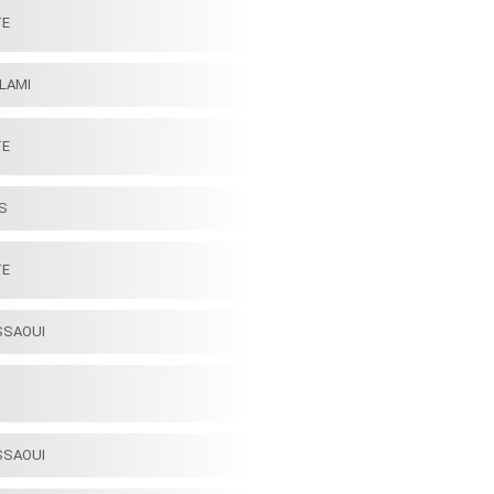
TE
LAMI
TE
AS
TE
SSAOUI
SSAOUI