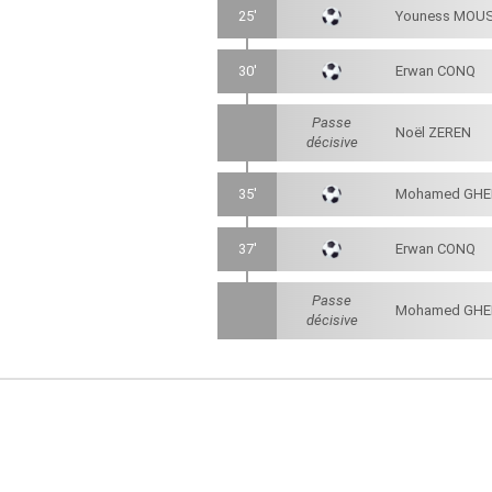
25'
Youness MOU
30'
Erwan CONQ
Passe
Noël ZEREN
décisive
35'
Mohamed GHE
37'
Erwan CONQ
Passe
Mohamed GHE
décisive