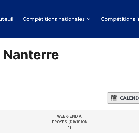
uteuil
Compétitions nationales
Compétitions i
 Nanterre
CALEND
WEEK-END À
TROYES (DIVISION
1)