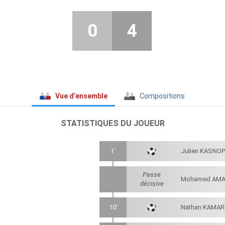
0
4
Vue d’ensemble
Compositions
STATISTIQUES DU JOUEUR
1'
Julien KASNO
Passe
Mohamed AMA
décisive
10'
Nathan KAMAR