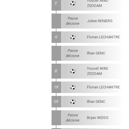
Youcef AYAD
2'
ZEDDAM
Passe
Julien RENIERS
décisive
4'
Florian LECHANTRE
Passe
Ilhan GENC
décisive
Youcef AYAD
8'
ZEDDAM
19'
Florian LECHANTRE
29'
Ilhan GENC
Passe
Bryan WEISS
décisive