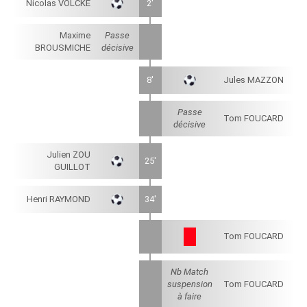
Nicolas VOLCKE
2'
Maxime
Passe
BROUSMICHE
décisive
8'
Jules MAZZON
Passe
Tom FOUCARD
décisive
Julien ZOU
25'
GUILLOT
Henri RAYMOND
34'
Tom FOUCARD
Nb Match
suspension
Tom FOUCARD
à faire