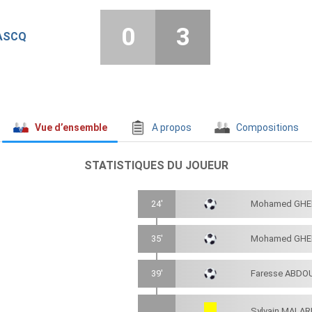
0
3
’ASCQ
Vue d’ensemble
A propos
Compositions
STATISTIQUES DU JOUEUR
24'
Mohamed GHE
35'
Mohamed GHE
39'
Faresse ABDO
Sylvain MALA